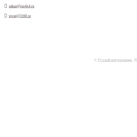
zakaz@rus4x4.ru
tovar@3160.ru
©
Русский внедорожник
, 2