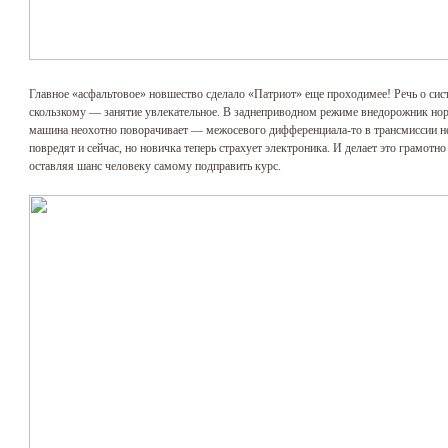
Главное «асфальтовое» новшество сделало «Патриот» еще проходимее! Речь о сис
скользкому — занятие увлекательное. В заднеприводном режиме внедорожник норо
машина неохотно поворачивает — межосевого дифференциала-то в трансмиссии не
повредят и сейчас, но новичка теперь страхует электроника. И делает это грамотн
оставляя шанс человеку самому подправить курс.