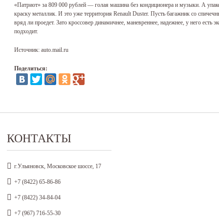
«Патриот» за 809 000 рублей — голая машина без кондиционера и музыки. А упако
краску металлик. И это уже территория Renault Duster. Пусть багажник со спичеч
вряд ли проедет. Зато кроссовер динамичнее, маневреннее, надежнее, у него есть 
подходит.
Источник: auto.mail.ru
Поделиться:
КОНТАКТЫ
г.Ульяновск, Московское шоссе, 17
+7 (8422) 65-86-86
+7 (8422) 34-84-04
+7 (967) 716-55-30