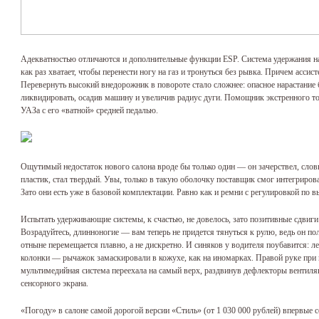
Адекватностью отличаются и дополнительные функции ESP. Система удержания н
как раз хватает, чтобы перенести ногу на газ и тронуться без рывка. Причем асси
Перевернуть высокий внедорожник в повороте стало сложнее: опасное нарастание 
ликвидировать, осадив машину и увеличив радиус дуги. Помощник экстренного
УАЗа с его «ватной» средней педалью.
Ощутимый недостаток нового салона вроде бы только один — он зачерствел, слов
пластик, стал твердый. Увы, только в такую оболочку поставщик смог интегриро
Зато они есть уже в базовой комплектации. Равно как и ремни с регулировкой по 
Испытать удерживающие системы, к счастью, не довелось, зато позитивные сдвиг
Возрадуйтесь, длинноногие — вам теперь не придется тянуться к рулю, ведь он по
отныне перемещается плавно, а не дискретно. И синяков у водителя поубавится: ле
колонки — рычажок замаскировали в кожухе, как на иномарках. Правой руке при
мультимедийная система переехала на самый верх, раздвинув дефлекторы вентиля
сенсорного экрана.
«Погоду» в салоне самой дорогой версии «Стиль» (от 1 030 000 рублей) впервые с