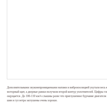
Дополнительными звуконепроницаемыми матами и виброизоляцией укутали весь к
моторный щит, а дверные рамки получили второй контур уплотнителей. Цифры гово
ощущается. До 100-110 км/ч слышны разве что приглушенное бурчание двигателя
шин и гул ветра заглушены очень хорошо.