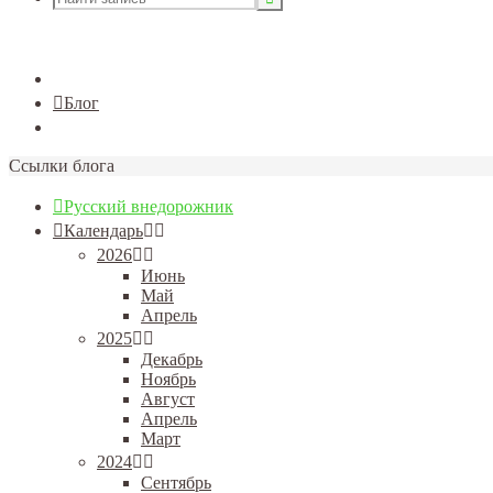
Закрыть
www.rus4x4.ru
Блог
Фото
Ссылки блога
Русский внедорожник
Календарь
2026
Июнь
Май
Апрель
2025
Декабрь
Ноябрь
Август
Апрель
Март
2024
Сентябрь