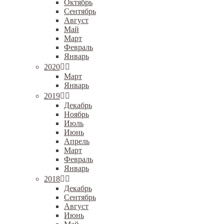
Октябрь
Сентябрь
Август
Май
Март
Февраль
Январь
2020
Март
Январь
2019
Декабрь
Ноябрь
Июль
Июнь
Апрель
Март
Февраль
Январь
2018
Декабрь
Сентябрь
Август
Июнь