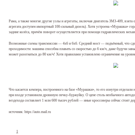
Рама, а также многие другие узлы и агрегаты, включая двигатель ЗМЗ-409, взята 
агрегата доступен импортный 100-сильный дизель). Хотя устроена «Мурашка» гор
задние колёса, причём поворот осуществляется при помощи гидравлических меха
Возможные схемы трансмиссии — 4х6 и 6х6. Средний мост — подъёмный, что сдел
проходимости: машина способна плавать со скоростью до 6 км/ч, даже будучи зав
может разогнаться до 80 км/ч! Хотя правилами установлено ограничение на уровне
Что касается кемпера, построенного на базе «Мурашки», то его изнутри отделали
при входе установили дровяную печку-буржуйку. О цене столь необычного автодом
вездехода составляет 1 млн 600 тысяч рублей — иные кроссоверы сейчас стоят до
источник: https://auto.mail.ru
1