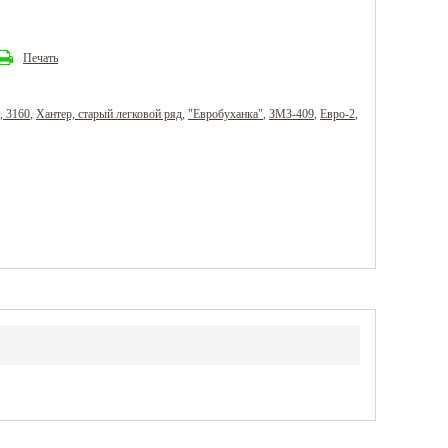
Печать
, 3160
,
Хантер, старый легковой ряд
,
"Евробуханка"
,
ЗМЗ-409
,
Евро-2
,