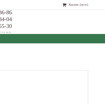
Корзина:
(пусто)
86-86
84-04
55-30
0 по мск.