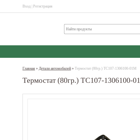
Вход
|
Регистрация
Главная
»
Детали автомобилей
»
Термостат (80гр.) ТС107-1306100-01М
Термостат (80гр.) ТС107-1306100-0