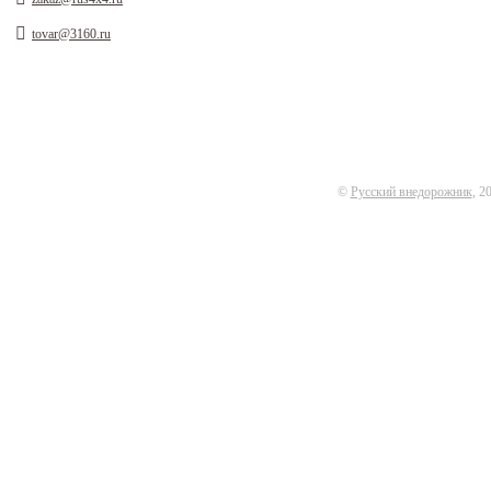
tovar@3160.ru
©
Русский внедорожник
, 2