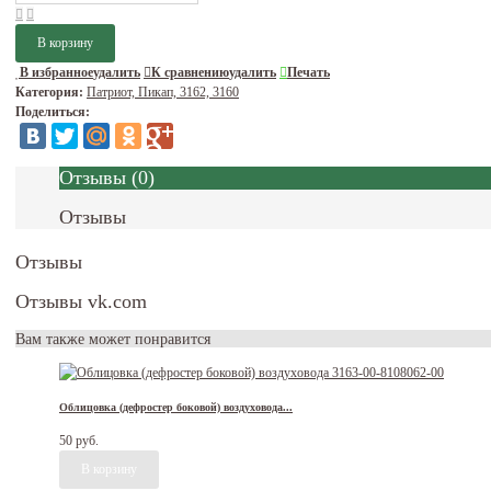
В избранное
удалить
К сравнению
удалить
Печать
Категория:
Патриот, Пикап, 3162, 3160
Поделиться:
Отзывы
(
0
)
Отзывы
Отзывы
Отзывы vk.com
Вам также может понравится
Облицовка (дефростер боковой) воздуховода...
50 руб.