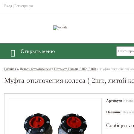
Вход
|
Регистрация
Открыть меню
Главная
»
Детали автомобилей
»
Патриот, Пикап, 3162, 3160
»
Муфта отключения коле
Муфта отключения колеса ( 2шт., литой к
Артикул:
УТ000
Наличие:
Нет в н
Сообщить о