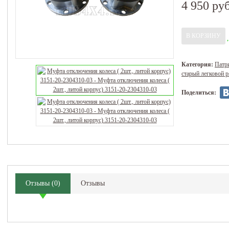
4 950 руб
Категория:
Патри
старый легковой 
Поделиться:
Отзывы
(
0
)
Отзывы