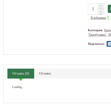
В избранное
Категория:
Патри
"Евробуханка"
,
З
Поделиться:
Отзывы
(
0
)
Отзывы
Loading...