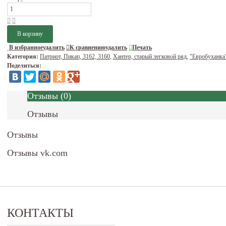
В избранное
удалить
К сравнению
удалить
Печать
Категория:
Патриот, Пикап, 3162, 3160
,
Хантер, старый легковой ряд
,
"Евробуханка
Поделиться:
Отзывы
(
0
)
Отзывы
Отзывы
Отзывы vk.com
КОНТАКТЫ