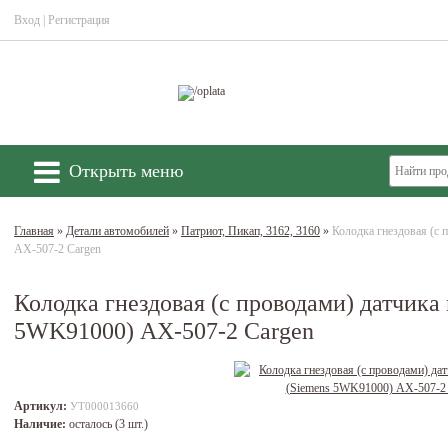
Вход
|
Регистрация
Открыть меню
Главная
»
Детали автомобилей
»
Патриот, Пикап, 3162, 3160
»
Колодка гнездовая (с
АХ-507-2 Cargen
Колодка гнездовая (с проводами) датчика
5WK91000) АХ-507-2 Cargen
Артикул:
УТ000013660
Наличие:
осталось (3 шт.)