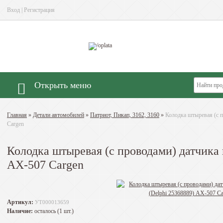
Вход
|
Регистрация
Открыть меню
Главная
»
Детали автомобилей
»
Патриот, Пикап, 3162, 3160
»
Колодка штыревая (с п
Cargen
Колодка штыревая (с проводами) датчика 
АХ-507 Cargen
Артикул:
УТ000013659
Наличие:
осталось (1 шт.)