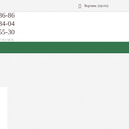
Корзина:
(пусто)
86-86
84-04
55-30
0 по мск.