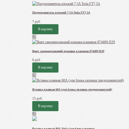
Предохранитель плоский 7,5A Tesla FT7,5А
7 руб.
Винт самонарезающий крышки клапанов 874409-П29
6 руб.
Вставка плавкая 60А (для блока силовых предохранителей)
15 руб.
Вставка плавкая 80А Tesla (для блока силовых...