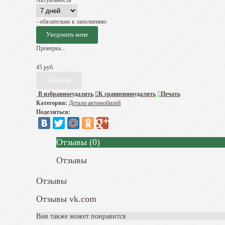
Актуальность
- обязательно к заполнению
Проверка...
45 руб.
В избранное
удалить
К сравнению
удалить
Печать
Категория:
Детали автомобилей
Поделиться:
Отзывы
(
0
)
Отзывы
Отзывы
Отзывы vk.com
Вам также может понравится