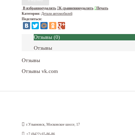
В избранное
удалить
К сравнению
удалить
Печать
Категория:
Детали автомобилей
Поделиться:
Отзывы
(
0
)
Отзывы
Отзывы
Отзывы vk.com
г.Ульяновск, Московское шоссе, 17
+7 (8422) 65-86-86