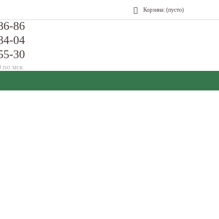
Корзина:
(пусто)
86-86
84-04
55-30
0 по мск.