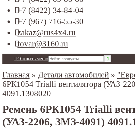
+7 (8422) 34-84-04
+7 (967) 716-55-30
zakaz@rus4x4.ru
tovar@3160.ru
Открыть меню
Главная
»
Детали автомобилей
»
"Евр
6РК1054 Trialli вентилятора (УАЗ-22
4091.1308020
Ремень 6РК1054 Trialli ве
(УАЗ-2206, ЗМЗ-4091) 4091.