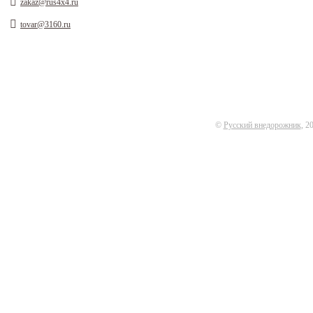
zakaz@rus4x4.ru
tovar@3160.ru
©
Русский внедорожник
, 2