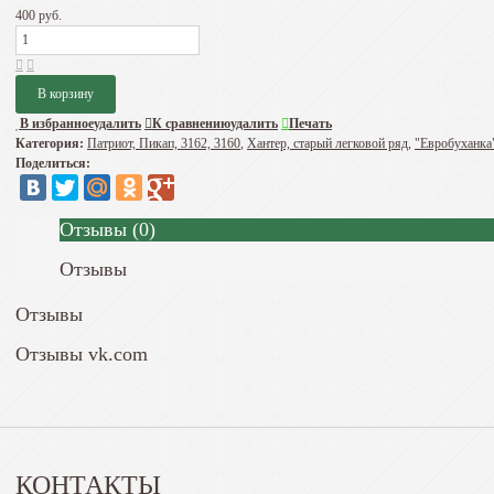
400 руб.
В избранное
удалить
К сравнению
удалить
Печать
Категория:
Патриот, Пикап, 3162, 3160
,
Хантер, старый легковой ряд
,
"Евробуханка
Поделиться:
Отзывы
(
0
)
Отзывы
Отзывы
Отзывы vk.com
КОНТАКТЫ