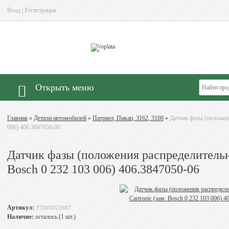
Вход
|
Регистрация
Открыть меню
Главная
»
Детали автомобилей
»
Патриот, Пикап, 3162, 3160
»
Датчик фазы (положени
006) 406.3847050-06
Датчик фазы (положения распределительно
Bosch 0 232 103 006) 406.3847050-06
Артикул:
УТ000025687
Наличие:
осталось (1 шт.)