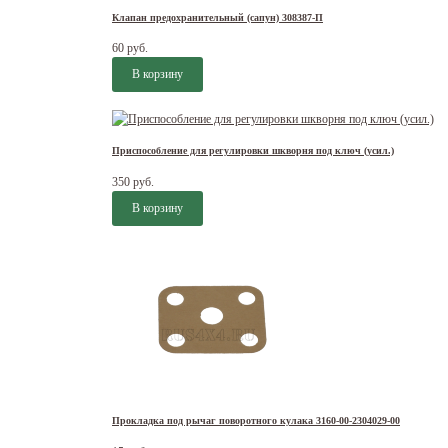
Клапан предохранительный (сапун) 308387-П
60 руб.
Приспособление для регулировки шкворня под ключ (усил.)
350 руб.
Прокладка под рычаг поворотного кулака 3160-00-2304029-00