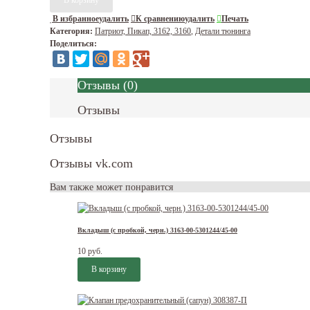
В избранное
удалить
К сравнению
удалить
Печать
Категория:
Патриот, Пикап, 3162, 3160
,
Детали тюнинга
Поделиться:
Отзывы
(
0
)
Отзывы
Отзывы
Отзывы vk.com
Вам также может понравится
Вкладыш (с пробкой, черн.) 3163-00-5301244/45-00
10 руб.