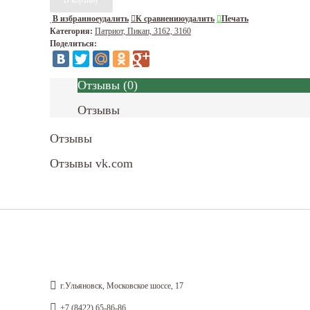
В избранное
удалить
К сравнению
удалить
Печать
Категория:
Патриот, Пикап, 3162, 3160
Поделиться:
Отзывы
(
0
)
Отзывы
Отзывы
Отзывы vk.com
г.Ульяновск, Московское шоссе, 17
+7 (8422) 65-86-86