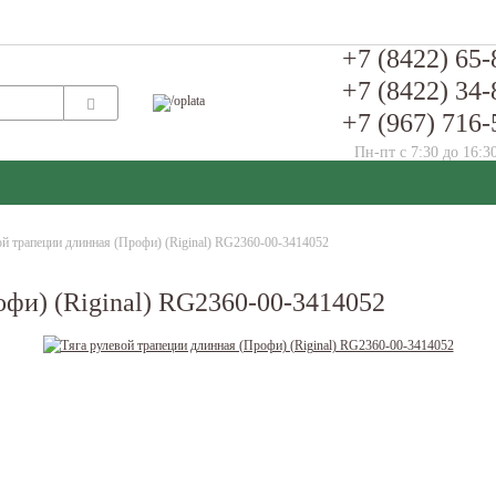
+7 (8422) 65-
+7 (8422) 34-
+7 (967) 716-
Пн-пт с 7:30 до 16:3
ой трапеции длинная (Профи) (Riginal) RG2360-00-3414052
офи) (Riginal) RG2360-00-3414052