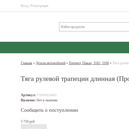
Вход
|
Регистрация
Главная
»
Детали автомобилей
»
Патриот, Пикап, 3162, 3160
»
Тяга рулев
Тяга рулевой трапеции длинная (Пр
Артикул:
УТ000024065
Наличие:
Нет в наличии
Сообщить о поступлении
5 710 руб.