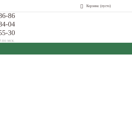
Корзина:
(пусто)
86-86
84-04
55-30
0 по мск.