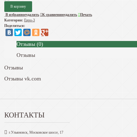
В избранное
удалить
К сравнению
удалить
Печать
Категория:
Евро-3
Поделиться:
Отзывы
(
0
)
Отзывы
Отзывы
Отзывы vk.com
КОНТАКТЫ
г.Ульяновск, Московское шоссе, 17