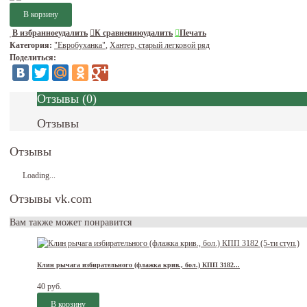
В избранное
удалить
К сравнению
удалить
Печать
Категория:
"Евробуханка"
,
Хантер, старый легковой ряд
Поделиться:
Отзывы
(
0
)
Отзывы
Отзывы
Loading...
Отзывы vk.com
Вам также может понравится
Клин рычага избирательного (флажка крив., бол.) КПП 3182...
40 руб.