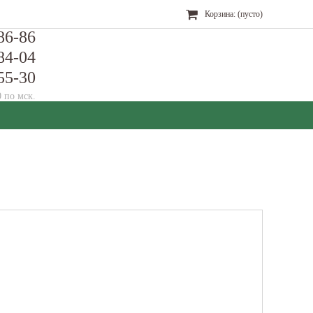
Корзина:
(пусто)
86-86
84-04
55-30
0 по мск.