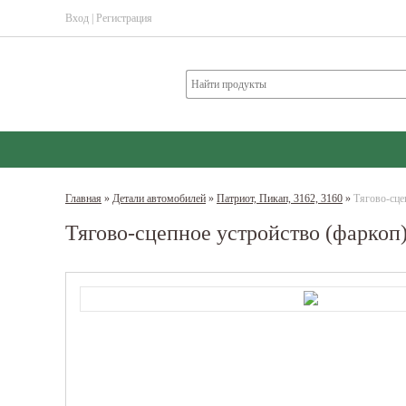
Вход
|
Регистрация
Главная
»
Детали автомобилей
»
Патриот, Пикап, 3162, 3160
»
Тягово-сце
Тягово-сцепное устройство (фаркоп