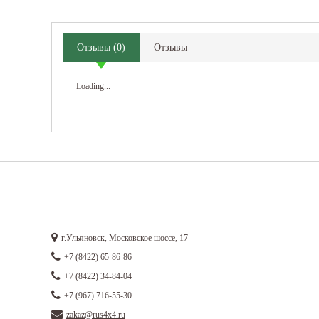
Отзывы
(
0
)
Отзывы
Loading...
г.Ульяновск, Московское шоссе, 17
+7 (8422) 65-86-86
+7 (8422) 34-84-04
+7 (967) 716-55-30
zakaz@rus4x4.ru